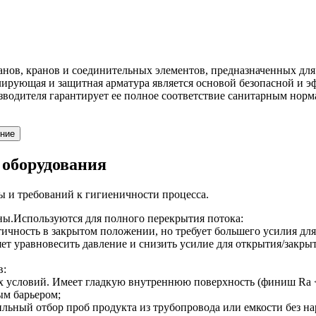
нов, кранов и соединительных элементов, предназначенных для
лирующая и защитная арматура является основой безопасной и 
водителя гарантирует ее полное соответствие санитарным норм
ние
 оборудования
ы и требований к гигиеничности процесса.
ны.Используются для полного перекрытия потока:
чность в закрытом положении, но требует большего усилия для 
ет уравновесить давление и снизить усилие для открытия/закрыт
в:
 условий. Имеет гладкую внутреннюю поверхность (финиш Ra <
ым барьером;
льный отбор проб продукта из трубопровода или емкости без н