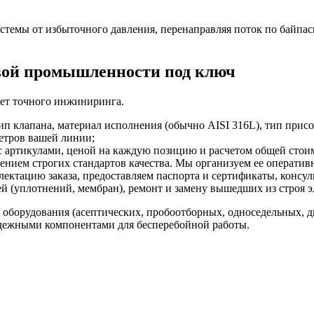
стемы от избыточного давления, перенаправляя поток по байпа
вой промышленности под ключ
ет точного инжиниринга.
 клапана, материал исполнения (обычно AISI 316L), тип присое
метров вашей линии;
артикулами, ценой на каждую позицию и расчетом общей стоимо
ением строгих стандартов качества. Мы организуем ее оператив
ктацию заказа, предоставляем паспорта и сертификаты, консул
й (уплотнений, мембран), ремонт и замену вышедших из строя э
о оборудования (асептических, пробоотборных, односедельных, 
дежными компонентами для бесперебойной работы.