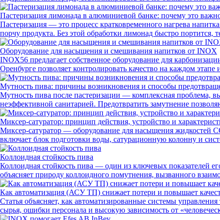
Пастеризация лимонада в алюминиевой банке: почему это важн
Пастеризация — это процесс кратковременного нагрева напит
порчу продукта. Без этой обработки лимонад быстро портится, т
Оборудование для насыщения и смешивания напитков от INOX
INOX56 предлагает собственное оборудование для карбонизаци
Оренбурге позволяет контролировать качество на каждом этапе 
Мутность пива: причины возникновения и способы предотвраще
Мутность пива после пастеризации — комплексная проблема, в
неэффективной санитарией. Предотвратить замутнение позволяю
Миксер-сатуратор: принцип действия, устройство и характерис
Миксер-сатуратор — оборудование для насыщения жидкостей CO₂
включает блок подготовки воды, сатурационную колонну и сист
Коллоидная стойкость пива
Коллоидная стойкость пива — один из ключевых показателей ег
объясняет природу коллоидного помутнения, вызванного взаим
Как автоматизация (АСУ ТП) снижает потери и повышает качес
Статья объясняет, как автоматизированные системы управлени
сырья, ошибки персонала и высокую зависимость от «человечес