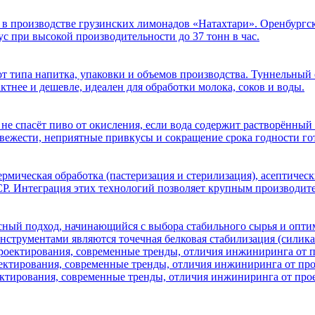
v в производстве грузинских лимонадов «Натахтари». Оренбургс
ус при высокой производительности до 37 тонн в час.
 типа напитка, упаковки и объемов производства. Туннельный 
тнее и дешевле, идеален для обработки молока, соков и воды.
 не спасёт пиво от окисления, если вода содержит растворённы
свежести, неприятные привкусы и сокращение срока годности г
мическая обработка (пастеризация и стерилизация), асептически
P. Интеграция этих технологий позволяет крупным производи
ный подход, начинающийся с выбора стабильного сырья и опти
нструментами являются точечная белковая стабилизация (силик
ектирования, современные тренды, отличия инжиниринга от пр
ктирования, современные тренды, отличия инжиниринга от про