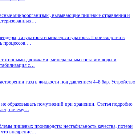
опасные микроорганизмы, вызывающие пищевые отравления и
епастеризованных…
ендеры, сатураторы и миксер-сатураторы. Производство в
ть процессов,…
 остаточными дрожжами, минеральным составом воды и
 стабилизация с…
творении газа в жидкости под давлением 4–8 бар. Устройство
и не образовывать помутнений при хранении. Статья подробно
вает, почему…
лемы пищевых производств: нестабильность качества, потери
, что внедрение…