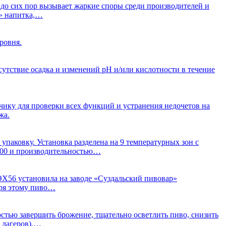
 до сих пор вызывает жаркие споры среди производителей и
у» напитка,…
ровня.
тсутствие осадка и изменений рН и/или кислотности в течение
чику для проверки всех функций и устранения недочетов на
жа.
упаковку. Установка разделена на 9 температурных зон с
200 и производительностью…
NOX56 установила на заводе «Суздальский пивовар»
аря этому пиво…
стью завершить брожение, тщательно осветлить пиво, снизить
 лагеров),…