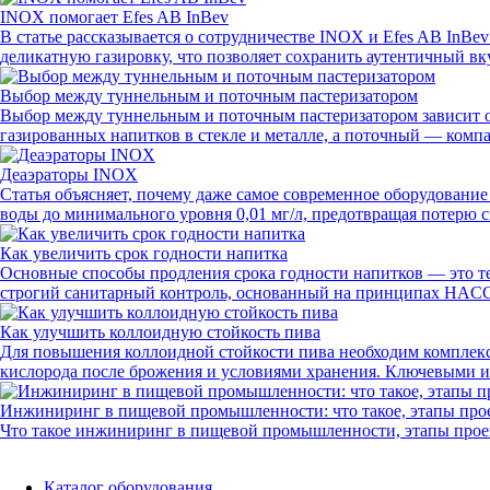
INOX помогает Efes AB InBev
В статье рассказывается о сотрудничестве INOX и Efes AB InBe
деликатную газировку, что позволяет сохранить аутентичный вк
Выбор между туннельным и поточным пастеризатором
Выбор между туннельным и поточным пастеризатором зависит от
газированных напитков в стекле и металле, а поточный — компак
Деаэраторы INOX
Статья объясняет, почему даже самое современное оборудование
воды до минимального уровня 0,01 мг/л, предотвращая потерю 
Как увеличить срок годности напитка
Основные способы продления срока годности напитков — это тер
строгий санитарный контроль, основанный на принципах HACC
Как улучшить коллоидную стойкость пива
Для повышения коллоидной стойкости пива необходим комплекс
кислорода после брожения и условиями хранения. Ключевыми и
Инжиниринг в пищевой промышленности: что такое, этапы про
Что такое инжиниринг в пищевой промышленности, этапы прое
Каталог оборудования