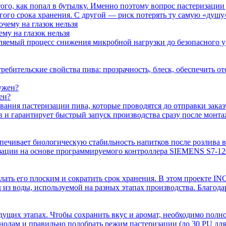
ого, как попал в бутылку. Именно поэтому вопрос пастеризации
лгого срока хранения. С другой — риск потерять ту самую «душ
му на глазок нельзя
вляемый процесс снижения микробной нагрузки до безопасного у
ребительские свойства пива: прозрачность, блеск, обеспечить о
ен?
ания пастеризации пива, которые проводятся до отправки заказ
 и гарантирует быстрый запуск производства сразу после монта
печивает биологическую стабильность напитков после розлива в 
изации на основе программируемого контроллера SIEMENS S7-1
елать его плоским и сократить срок хранения. В этом проекте I
 из воды, используемой на разных этапах производства. Благод
ущих этапах. Чтобы сохранить вкус и аромат, необходимо полно
нолам и правильно подобрать режим пастеризации (до 30 PU для