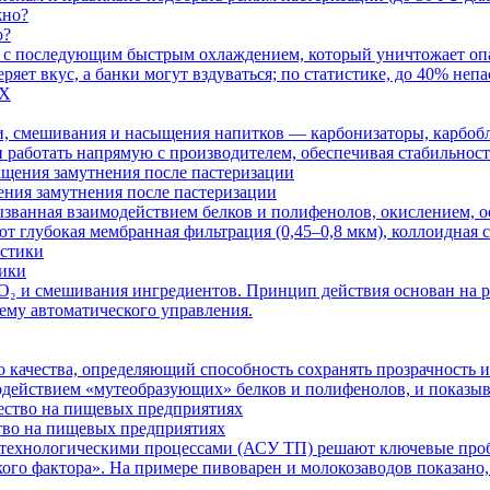
о?
ка с последующим быстрым охлаждением, который уничтожает 
еряет вкус, а банки могут вздуваться; по статистике, до 40% н
и, смешивания и насыщения напитков — карбонизаторы, карбобл
и работать напрямую с производителем, обеспечивая стабильнос
ния замутнения после пастеризации
ызванная взаимодействием белков и полифенолов, окислением,
т глубокая мембранная фильтрация (0,45–0,8 мкм), коллоидная
тики
 и смешивания ингредиентов. Принцип действия основан на рас
ему автоматического управления.
о качества, определяющий способность сохранять прозрачность 
одействием «мутеобразующих» белков и полифенолов, и показы
тво на пищевых предприятиях
я технологическими процессами (АСУ ТП) решают ключевые проб
кого фактора». На примере пивоварен и молокозаводов показано