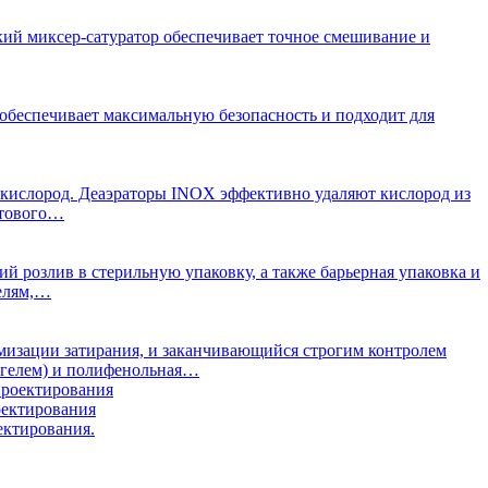
кий миксер-сатуратор обеспечивает точное смешивание и
обеспечивает максимальную безопасность и подходит для
й кислород. Деаэраторы INOX эффективно удаляют кислород из
отового…
й розлив в стерильную упаковку, а также барьерная упаковка и
телям,…
мизации затирания, и заканчивающийся строгим контролем
агелем) и полифенольная…
оектирования
ектирования.