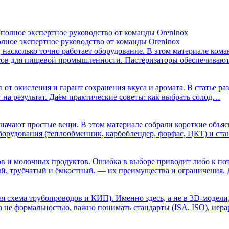
олное экспертное руководство от команды OrenInox
м, насколько точно работает оборудование. В этом материале ко
атов для пищевой промышленности. Пастеризаторы обеспечива
 от окисления и гарант сохранения вкуса и аромата. В статье ра
 на результат. Даём практические советы: как выбрать солод…
означают простые вещи. В этом материале собрали короткие объ
 оборудования (теплообменник, карбоблендер, форфас, ЦКТ) и ст
в и молочных продуктов. Ошибка в выборе приводит либо к поте
ый, трубчатый и ёмкостный, — их преимущества и ограничения.
я схема трубопроводов и КИП). Именно здесь, а не в 3D-модели
 а не формальностью, важно понимать стандарты (ISA, ISO), ие