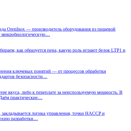
манда OrenInox — производитель оборудования из пищевой
ют микробиологическую…
збираем, как образуется пена, какую роль играют белок LTP1 и
яснения ключевых понятий — от процессов обработки
андартов безопасности…
ре вкуса, либо к переплате за неиспользуемую мощность. В
 Даём практические…
, закладывается логика управления, точки HACCP и
рархию разработки…