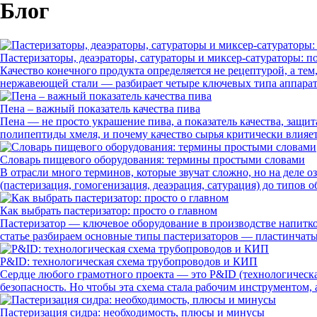
Блог
Пастеризаторы, деаэраторы, сатураторы и миксер-сатураторы: п
Качество конечного продукта определяется не рецептурой, а те
нержавеющей стали — разбирает четыре ключевых типа аппар
Пена – важный показатель качества пива
Пена — не просто украшение пива, а показатель качества, защита
полипептиды хмеля, и почему качество сырья критически влияет
Словарь пищевого оборудования: термины простыми словами
В отрасли много терминов, которые звучат сложно, но на деле 
(пастеризация, гомогенизация, деаэрация, сатурация) до типов
Как выбрать пастеризатор: просто о главном
Пастеризатор — ключевое оборудование в производстве напитко
статье разбираем основные типы пастеризаторов — пластинчат
P&ID: технологическая схема трубопроводов и КИП
Сердце любого грамотного проекта — это P&ID (технологическа
безопасность. Но чтобы эта схема стала рабочим инструментом,
Пастеризация сидра: необходимость, плюсы и минусы