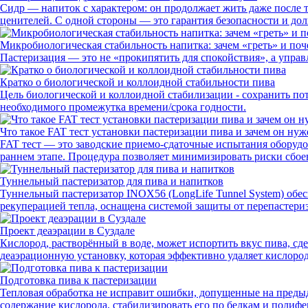
Сидр — напиток с характером: он продолжает жить даже после т
ценителей. С одной стороны — это гарантия безопасности и до
Микробиологическая стабильность напитка: зачем «греть» и поче
Пастеризация — это не «прокипятить для спокойствия», а упра
Кратко о биологической и коллоидной стабильности пива
Цель биологической и коллоидной стабилизации - сохранить пот
необходимого промежутка времени/срока годности.
Что такое FAT тест установки пастеризации пива и зачем он нуж
FAT тест — это заводские приемо-сдаточные испытания оборудов
раннем этапе. Процедура позволяет минимизировать риски сбоев
Туннельный пастеризатор для пива и напитков
Туннельный пастеризатор INOX56 (LongLife Tunnel System) обес
рекуперацией тепла, оснащена системой защиты от перепастер
Проект деаэрации в Суздале
Кислород, растворённый в воде, может испортить вкус пива, сд
деаэрационную установку, которая эффективно удаляет кислород
Подготовка пива к пастеризации
Тепловая обработка не исправит ошибки, допущенные на предыд
содержание кислорода, стабилизировать его по белкам и полифе